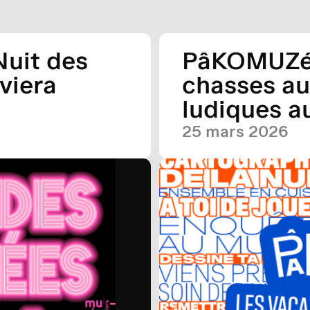
Nuit des
PâKOMUZé 
viera
chasses a
ludiques 
25 mars 2026