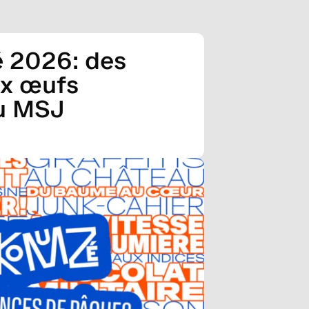
2026: des
ux œufs
au MSJ