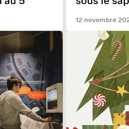
'au 5
sous le sap
12 novembre 20