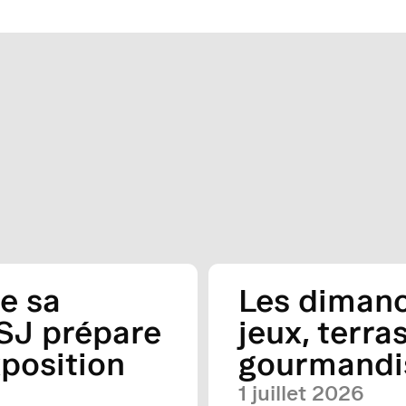
re sa
Les diman
MSJ prépare
jeux, terra
position
gourmandi
1 juillet 2026