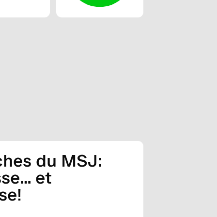
ches du MSJ:
sse… et
se!