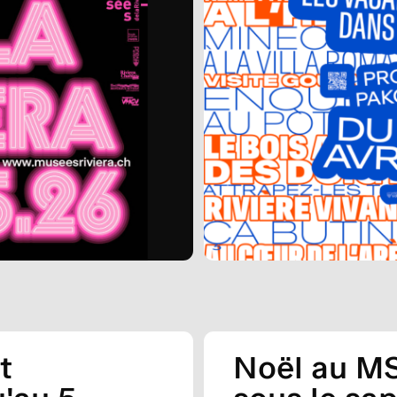
t
Noël au MS