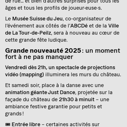
de rue… et bien d’autres surprises pour tous les
âges et tous les profils de joueur·euse·s.
Le
Musée Suisse du Jeu
, co-organisateur de
l’événement aux côtés de l’
ABCDé
et de la
Ville
de La Tour-de-Peilz
, sera à nouveau au cœur de
cette grande fête ludique.
Grande nouveauté 2025
: un moment
fort à ne pas manquer
Vendredi dès 21h, un spectacle de projections
vidéo (mapping)
illuminera les murs du château.
Et samedi soir, place à la danse avec une
animation géante Just Dance
, projetée sur la
façade du château de
21h30 à minuit
– une
ambiance festive garantie pour petits et
grands !
🎟️
Entrée libre
– certaines activités sur