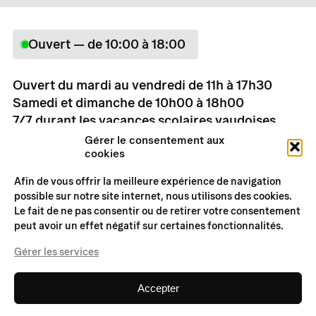
Ouvert — de 10:00 à 18:00
Ouvert du mardi au vendredi de 11h à 17h30
Samedi et dimanche de 10h00 à 18h00
7/7 durant les vacances scolaires vaudoises
Tarifs
Gérer le consentement aux
cookies
Informations pratiques
Afin de vous offrir la meilleure expérience de navigation
possible sur notre site internet, nous utilisons des cookies.
Le fait de ne pas consentir ou de retirer votre consentement
peut avoir un effet négatif sur certaines fonctionnalités.
Musée Suisse du Jeu
Rue du Château 11
Gérer les services
1814 La Tour-de-Peilz
+41 (0)21 977 23 00
Accepter
info@museedujeu.ch