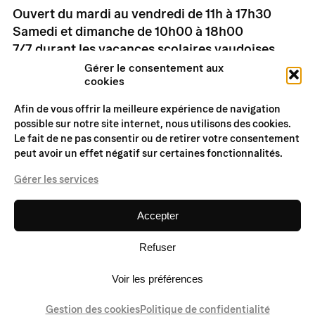
Ouvert du mardi au vendredi de 11h à 17h30
Samedi et dimanche de 10h00 à 18h00
7/7 durant les vacances scolaires vaudoises
Tarifs
Gérer le consentement aux
cookies
Informations pratiques
Afin de vous offrir la meilleure expérience de navigation
possible sur notre site internet, nous utilisons des cookies.
Le fait de ne pas consentir ou de retirer votre consentement
peut avoir un effet négatif sur certaines fonctionnalités.
Musée Suisse du Jeu
Rue du Château 11
Gérer les services
1814 La Tour-de-Peilz
+41 (0)21 977 23 00
Accepter
info@museedujeu.ch
Refuser
Voir les préférences
© 2026
Musée Suisse du Jeu
design by
Hymn
| dev by
troisdeuxun.ch
Gestion des cookies
Politique de confidentialité