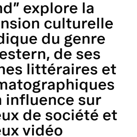
d” explore la
nsion culturelle
udique du genre
estern, de ses
nes littéraires et
matographiques
 influence sur
eux de société et
eux vidéo