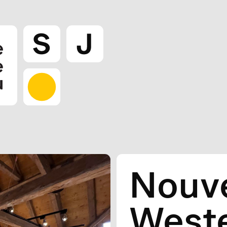
Nouv
West