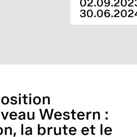
02.09.202
30.06.202
osition
veau Western :
on, la brute et le