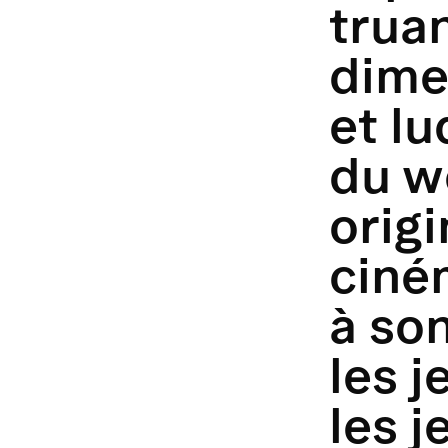
truan
dime
et l
du w
origi
ciné
à son
les j
les j