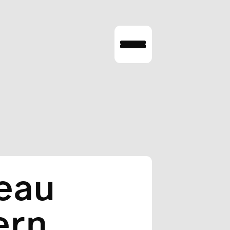
eau
ern