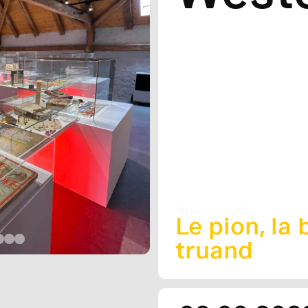
Le pion, la 
truand