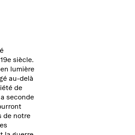
vé
 19e siècle.
 en lumière
agé au-delà
iété de
 la seconde
ourront
s de notre
mes
t la guerre.