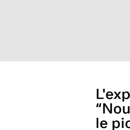
L'exp
“Nou
le pi