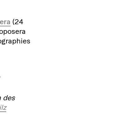
iera
(24
roposera
ographies
n
n des
lz