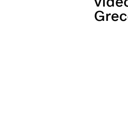
vidé
Grec