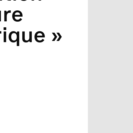
ure
ique »