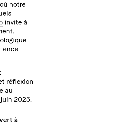
 où notre
uels
o
invite à
ment.
ologique
rience
t
t réflexion
re au
juin 2025.
vert à