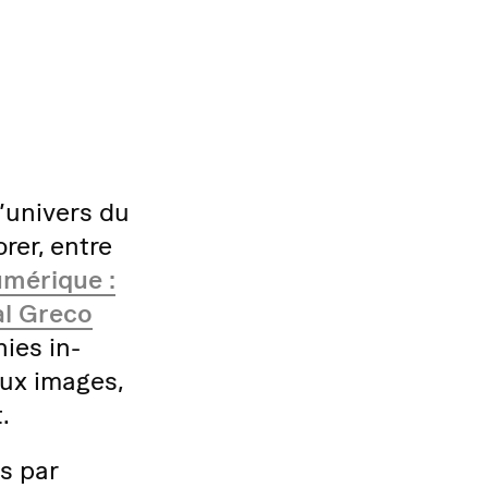
l’univers du
orer, entre
mérique :
al Greco
ies in-
aux images,
.
s par