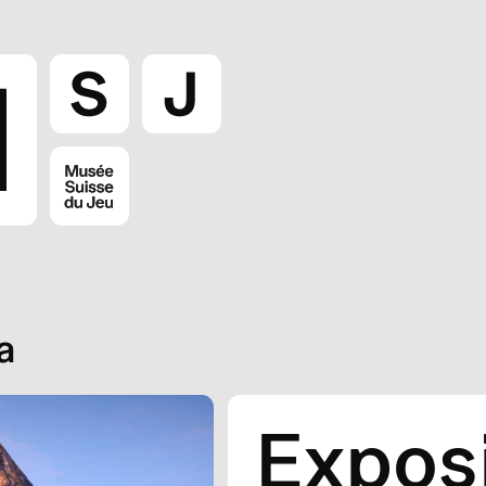
a
Expos