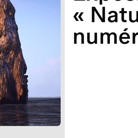
« Nat
numér