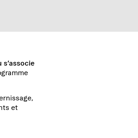
 s’associe
rogramme
ernissage,
nts et