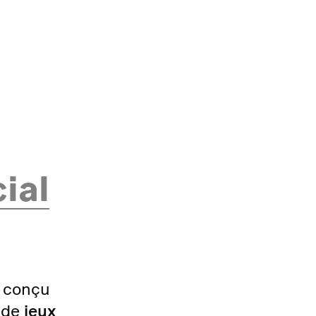
ial
 conçu
n de
jeux