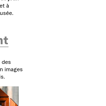
et à
musée.
nt
 des
n images
s.