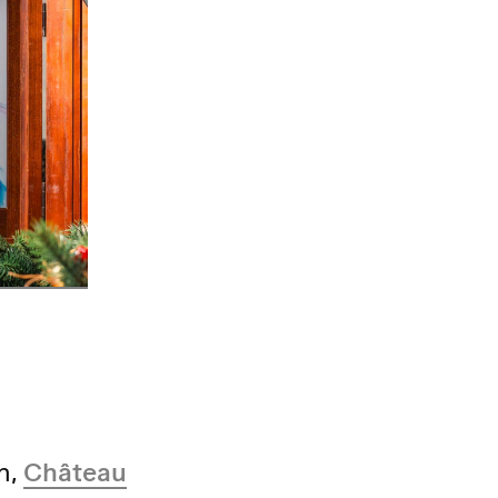
7h,
Château