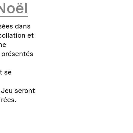
Noël
isées dans
ollation et
ne
présentés
t se
 Jeu seront
rées.