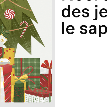
des j
le sa