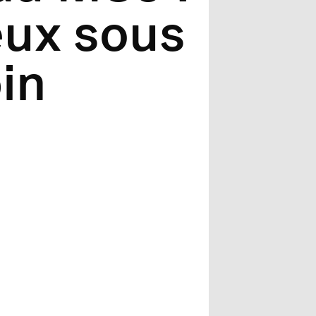
eux sous
pin