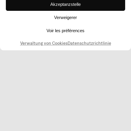
Akzeptanzstelle
Verweigerer
Voir les préférences
Verwaltung von Cookies
Datenschutzrichtlinie
Ouvert - de 11:00 à 17:30
Geöffnet Dienstag bis Sonntag von 11:00 bis
17:30 Uhr